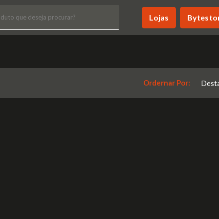
Lojas
Lojas
Bytesto
Bytesto
Ordernar Por: